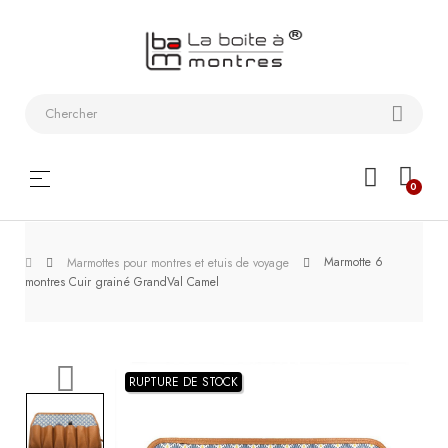
Bracelets
de
montres
Coffrets
Basculer
☰
0
montres
la
navigation
Etuis
Marmotte 6
de
Marmottes pour montres et etuis de voyage
montres Cuir grainé GrandVal Camel
voyage
Remontoirs
RUPTURE DE STOCK
Outils
Les