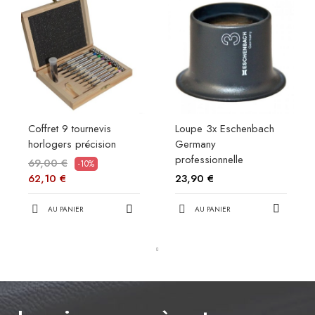
Coffret 9 tournevis
Loupe 3x Eschenbach
horlogers précision
Germany
professionnelle
69,00 €
-10%
23,90 €
62,10 €
AU PANIER
AU PANIER