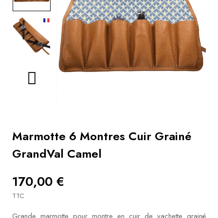
Livres
Conseils
bracelets
Utiliser
un
remontoir
Vidéos
Marmotte 6 Montres Cuir Grainé
GrandVal Camel
170,00 €
TTC
Grande marmotte pour montre en cuir de vachette grainé