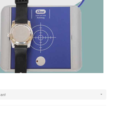
sant
