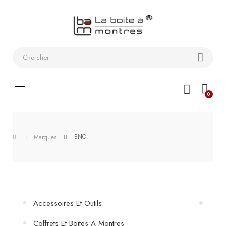
Bracelets
de
montres
Coffrets
Basculer
☰
0
montres
la
navigation
Etuis
de
BNO
Marques
voyage
Remontoirs
Outils
Accessoires Et Outils
Les
Coffrets Et Boites A Montres