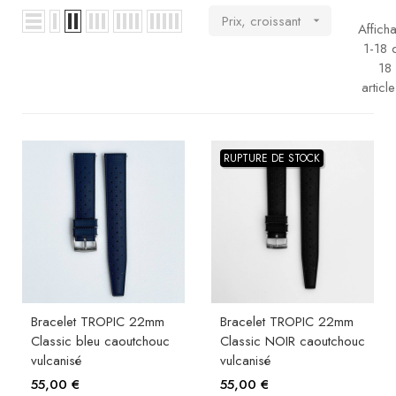
Prix, croissant

Affich
1-18 
18
article
RUPTURE DE STOCK
Bracelet TROPIC 22mm
Bracelet TROPIC 22mm
Classic bleu caoutchouc
Classic NOIR caoutchouc
vulcanisé
vulcanisé
55,00 €
55,00 €