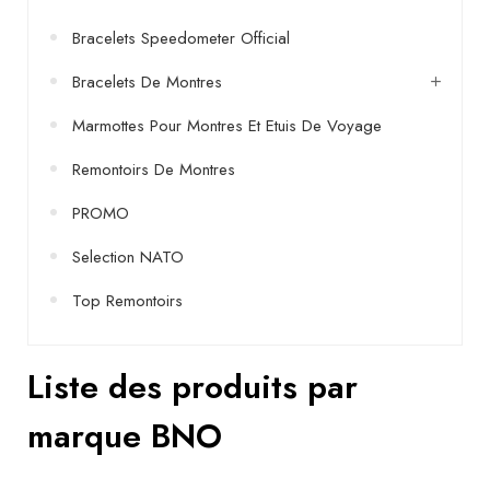
Livres
Bracelets Speedometer Official
Conseils
Bracelets De Montres
bracelets
Marmottes Pour Montres Et Etuis De Voyage
Utiliser
un
Remontoirs De Montres
remontoir
PROMO
Vidéos
Selection NATO
Top Remontoirs
Liste des produits par
marque BNO