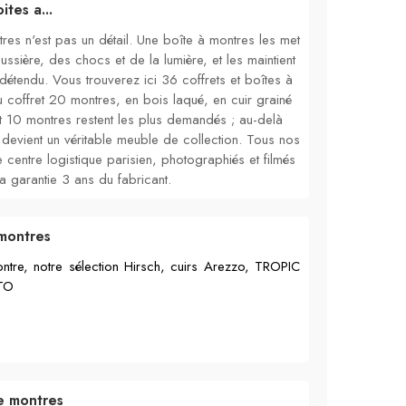
ites a...
es n'est pas un détail. Une boîte à montres les met
oussière, des chocs et de la lumière, et les maintient
 détendu. Vous trouverez ici 36 coffrets et boîtes à
u coffret 20 montres, en bois laqué, en cuir grainé
t 10 montres restent les plus demandés ; au-delà
devient un véritable meuble de collection. Tous nos
e centre logistique parisien, photographiés et filmés
a garantie 3 ans du fabricant.
montres
ntre, notre sélection Hirsch, cuirs Arezzo, TROPIC
ATO
e montres