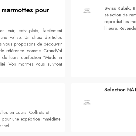
t marmottes pour
Swiss Kubik, 
sélection de re
reproduit les m
l'heure. Revende
n cuir, extra-plats, facilement
ne valise. Un choix d'articles
us vous proposons de découvrir
 de référence comme GrandVal
 de leurs confection "Made in
ité. Vos montres vous suivront
Selection NA
lles en cours. Coffrets et
 pour une expédition immédiate.
onnel.