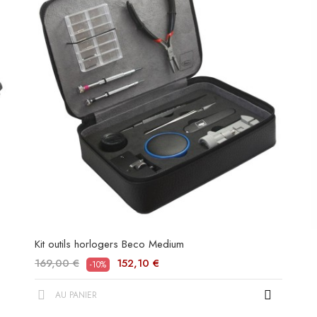
Kit outils horlogers Beco Medium
169,00 €
152,10 €
-10%
AU PANIER