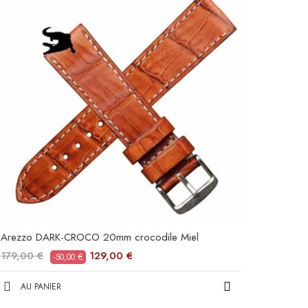
Arezzo DARK-CROCO 20mm crocodile Miel
179,00 €
129,00 €
-50,00 €
AU PANIER