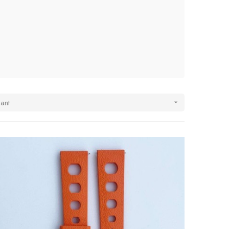
sant
