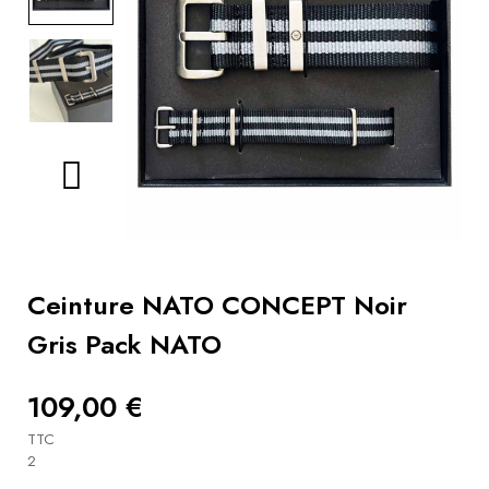
Livres
Conseils
bracelets
Utiliser
un
remontoir
Vidéos
Ceinture NATO CONCEPT Noir
Gris Pack NATO
109,00 €
TTC
2