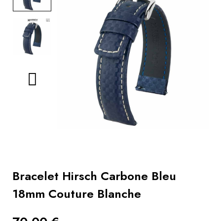
Livres
Conseils
bracelets
Utiliser
un
remontoir
Vidéos
Bracelet Hirsch Carbone Bleu
18mm Couture Blanche