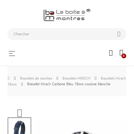
Bracelets
de
montres
Coffrets
Basculer
☰
0
montres
la
navigation
Etuis
Bracelets de montres
Bracelets HIRSCH
Bracelets Hirsch
de
Bracelet Hirsch Carbone Bleu 18mm couture blanche
18mm
voyage
Remontoirs
Outils
Les