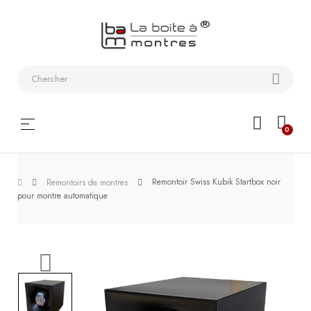
Bracelets
de
montres
Coffrets
Basculer
☰
0
montres
la
navigation
Etuis
Remontoir Swiss Kubik Startbox noir
de
Remontoirs de montres
pour montre automatique
voyage
Remontoirs
Outils
Les