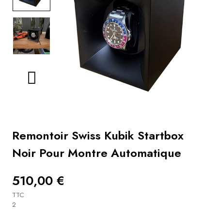
Livres
Conseils
bracelets
Utiliser
un
remontoir
Vidéos
Remontoir Swiss Kubik Startbox
Noir Pour Montre Automatique
510,00 €
TTC
2