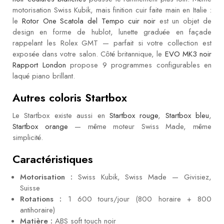
motorisation Swiss Kubik, mais finition cuir faite main en Italie :
le
Rotor One Scatola del Tempo cuir noir
est un objet de
design en forme de hublot, lunette graduée en façade
rappelant les Rolex GMT — parfait si votre collection est
exposée dans votre salon. Côté britannique, le
EVO MK3 noir
Rapport London
propose 9 programmes configurables en
laqué piano brillant.
Autres coloris Startbox
Le Startbox existe aussi en
Startbox rouge
,
Startbox bleu
,
Startbox orange
— même moteur Swiss Made, même
simplicité.
Caractéristiques
Motorisation :
Swiss Kubik, Swiss Made — Givisiez,
Suisse
Rotations :
1 600 tours/jour (800 horaire + 800
antihoraire)
Matière :
ABS soft touch noir