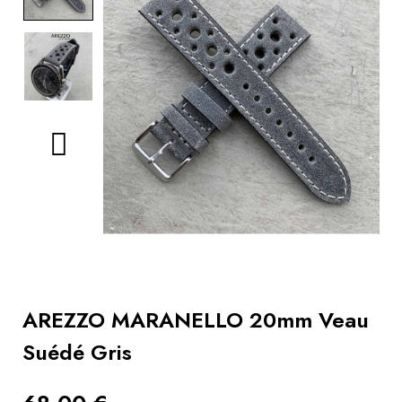
Livres
Conseils
bracelets
Utiliser
un
remontoir
Vidéos
AREZZO MARANELLO 20mm Veau
Suédé Gris