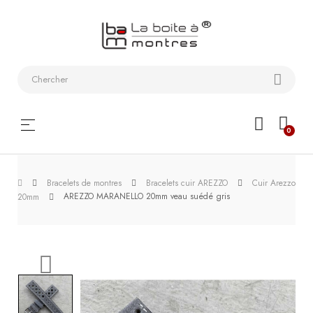
Bracelets
de
montres
Coffrets
Basculer
☰
0
montres
la
navigation
Etuis
Bracelets de montres
Bracelets cuir AREZZO
Cuir Arezzo
de
AREZZO MARANELLO 20mm veau suédé gris
20mm
voyage
Remontoirs
Outils
Les